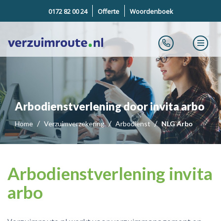
0172 82 00 24
Offerte
Woordenboek
Arbodienstverlening door invita arbo
Home
Verzuimverzekering
Arbodienst
NLG Arbo
Arbodienstverlening invita
arbo