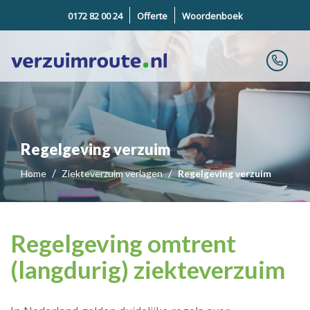
0172 82 00 24
Offerte
Woordenboek
Regelgeving verzuim
Home
Ziekteverzuim verlagen
Regelgeving verzuim
Regelgeving omtrent
(langdurig) ziekteverzuim