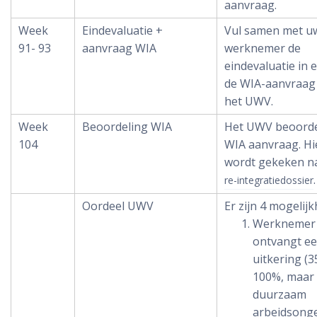
aanvraag.
Week
Eindevaluatie +
Vul samen met u
91- 93
aanvraag WIA
werknemer de
eindevaluatie in 
de WIA-aanvraag i
het UWV.
Week
Beoordeling WIA
Het UWV beoorde
104
WIA aanvraag. Hi
wordt gekeken n
.
re-integratiedossier
Oordeel UWV
Er zijn 4 mogelij
Werknemer
ontvangt e
uitkering (3
100%, maar 
duurzaam
arbeidsonge