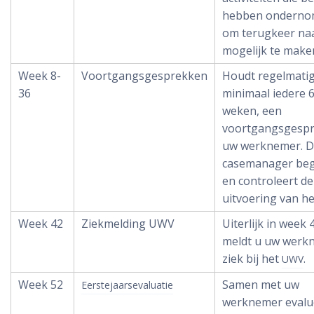
hebben ondern
om terugkeer na
mogelijk te make
Week 8-
Voortgangsgesprekken
Houdt regelmatig
36
minimaal iedere 
weken, een
voortgangsgespr
uw werknemer. 
casemanager beg
en controleert de
uitvoering van he
Week 42
Ziekmelding UWV
Uiterlijk in week 
meldt u uw werk
ziek bij het
.
UWV
Week 52
Samen met uw
Eerstejaarsevaluatie
werknemer evalu