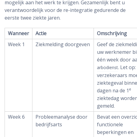
mogelijk aan het werk te krijgen. Gezamenlijk bent u
verantwoordelijk voor de re-integratie gedurende de
eerste twee ziekte jaren.
Wanneer
Actie
Omschrijving
Week 1
Ziekmelding doorgeven
Geef de ziekmeld
uw werknemer b
één week door a
. Let op:
arbodienst
verzekeraars mo
ziektegeval binn
e
dagen na de 1
ziektedag worde
gemeld.
Week 6
Probleemanalyse door
Bevat een overzi
bedrijfsarts
functionele
beperkingen en